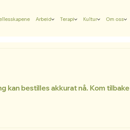
ellesskapene
Arbeid
Terapi
Kultur
Om oss
ng kan bestilles akkurat nå. Kom tilbake