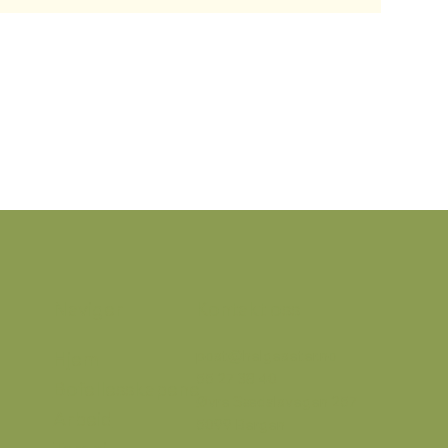
Kontakt oss
Naviger
post@helgeseter.no
Hjem
55 27 38 40
Bofellesskapene
Øvre Sædalsvegen 257
Arbeid
5099 Bergen