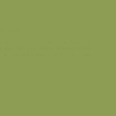
sverkstedet
 dypper lys i sesongens farger, gjenbruker voks
 jobber med urter, papir og duftende detaljer – i
lunt og kreativt verksted fylt med lys og varme.