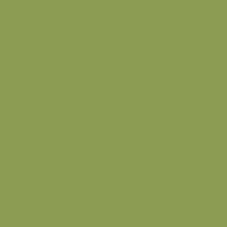
Toveverkstedet
Va
l
Her skapes fargerike og unike ullprodukter med
Vi 
e –
kjærlighet og håndverk – vi strikker, tover og
med
broderer med naturmaterialer i godt fellesskap
ar
rundt arbeidsbordet.
og