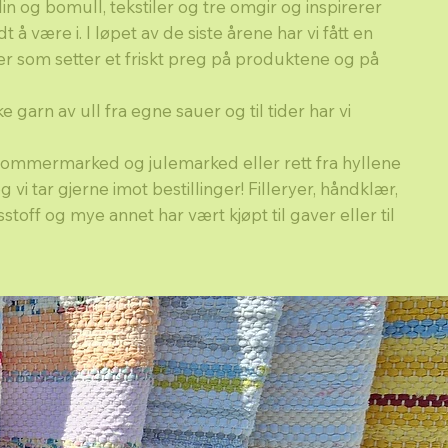
 lin og bomull, tekstiler og tre omgir og inspirerer
 å være i. I løpet av de siste årene har vi fått en
r som setter et friskt preg på produktene og på
e garn av ull fra egne sauer og til tider har vi
 sommermarked og julemarked eller rett fra hyllene
vi tar gjerne imot bestillinger! Filleryer, håndklær,
stoff og mye annet har vært kjøpt til gaver eller til