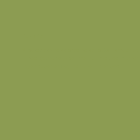
Våre
Bakeriet
Vi baker økologisk brød og søt bakst i små grup
– med kjærlighet, speltmel og mye godt humør.
Ingen dager er like, men alle lukter godt!