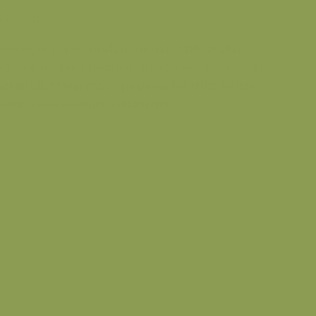
skeriet
vasker, ruller og bretter for hele Helgeseter –
 sans for rene tekstiler, årstider og høytider. Et
beidsfellesskap med oppgaver for ulike behov,
 alltid med omtanke i detaljene.