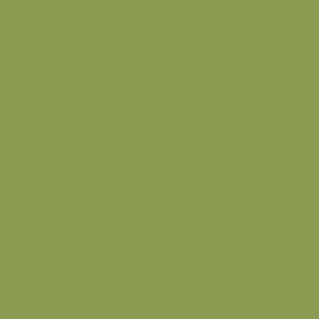
Vevstuen
I vår lyse vevstue skapes vakre tekstiler med ul
fra egne sauer, farger, rytme og håndverksgled
et inspirerende felleskap med samtale,
konsentrasjon og skaperglede i hvert slag.