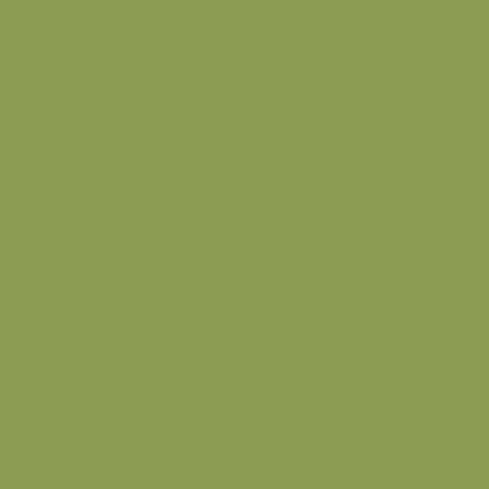
 Arbeidsplasser
Gården
Ly
per
Et levende fellesskap der mennesker, dyr og natur
Vi
møtes i meningsfylt arbeid året rundt.
og
et 