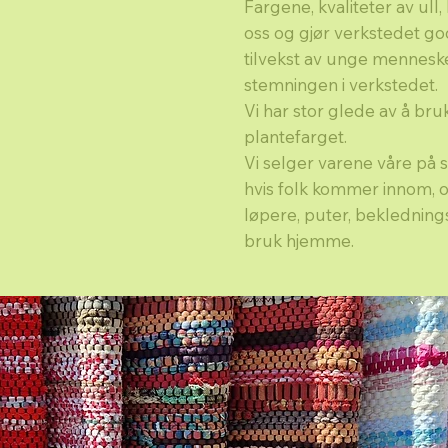
Fargene, kvaliteter av ull,
oss og gjør verkstedet godt
tilvekst av unge menneske
stemningen i verkstedet.
Vi har stor glede av å bruk
plantefarget.
Vi selger varene våre på
hvis folk kommer innom, og 
løpere, puter, beklednings
bruk hjemme.