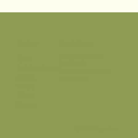
Kontakt oss
Naviger
post@helgeseter.no
Hjem
55 27 38 40
Bofellesskapene
Øvre Sædalsvegen 257
Arbeid
5099 Bergen
Terapi
Kultur
Om oss
© 2025 Helgeseter